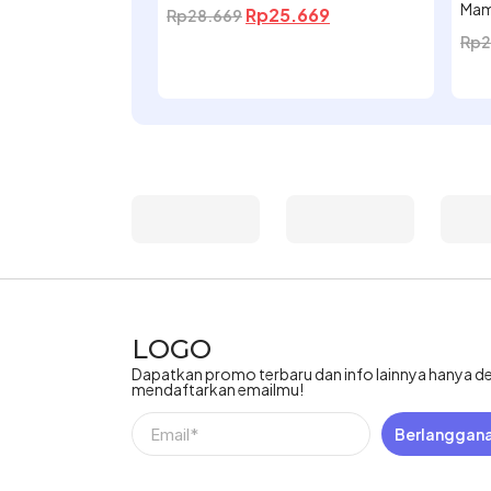
Mam
Rp
25.669
Rp
28.669
Rp
2
LOGO
Dapatkan promo terbaru dan info lainnya hanya 
mendaftarkan emailmu!
Berlanggan