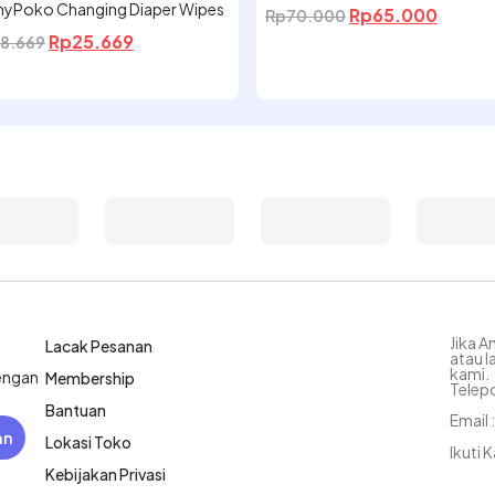
yPoko Changing Diaper Wipes
Rp
65.000
Rp
70.000
Rp
25.669
8.669
Jika A
Lacak Pesanan
atau l
kami.
dengan
Membership
Telep
Bantuan
Email
an
Lokasi Toko
Ikuti K
Kebijakan Privasi