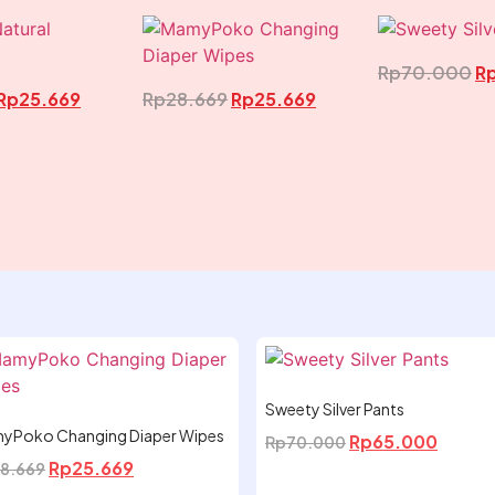
Rp
70.000
R
Rp
25.669
Rp
28.669
Rp
25.669
Sweety Silver Pants
yPoko Changing Diaper Wipes
Rp
65.000
Rp
70.000
Rp
25.669
8.669