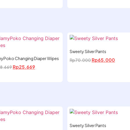
Sweety Silver Pants
yPoko Changing Diaper Wipes
Rp
65.000
Rp
70.000
Rp
25.669
8.669
Sweety Silver Pants