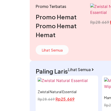
Promo Terbatas
Promo Hemat
Rp
28.669
Promo Hemat
Hemat
Lihat Semua
Lihat Semua
Paling Laris
Zwistal Natural Essential
Mam
Rp
25.669
Rp
28.669
Rp
2