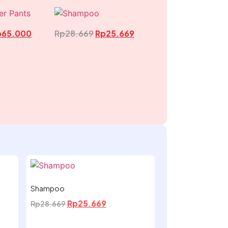
p
65.000
Rp
28.669
Rp
25.669
Shampoo
Rp
25.669
Rp
28.669