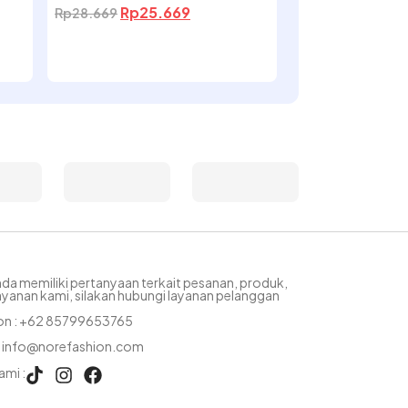
Rp
25.669
Rp
28.669
nda memiliki pertanyaan terkait pesanan, produk,
ayanan kami, silakan hubungi layanan pelanggan
on : +62 85799653765
 : info@norefashion.com
ami :